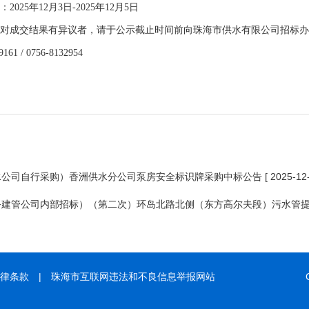
：
2025年
12
月
3
日
-2025年
12
月
5
日
对成交结果有异议者，请于公示截止时间前向珠海市供水有限公司招标办
9161 / 0756-8132954
水公司自行采购）香洲供水分公司泵房安全标识牌采购中标公告
[ 2025-12
务建管公司内部招标）（第二次）环岛北路北侧（东方高尔夫段）污水管
律条款
|
珠海市互联网违法和不良信息举报网站