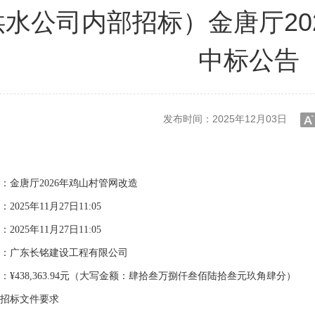
供水公司内部招标）金唐厅20
中标公告
发布时间：2025年12月03日
小
：金唐厅
2026年鸡山村管网改造
：
2025年
11
月
27
日
1
1
:
05
：
2025年
11
月
27
日
1
1
:
05
：广东长铭建设工程有限公司
：
¥
438
,
363.94
元（大写金额：
肆拾叁万捌仟叁佰陆拾叁元玖角肆分
）
招标文件要求